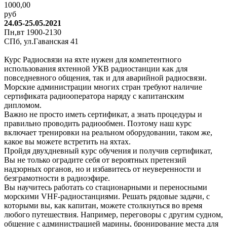
1000,00
руб
24.05-25.05.2021
Пн,вт 1900-2130
СПб, ул.Гаванская 41
Курс Радиосвязи на яхте нужен для компетентного
использования яхтенной УКВ радиостанции как для
повседневного общения, так и для аварийной радиосвязи.
Морские администрации многих стран требуют наличие
сертификата радиооператора наряду с капитанским
дипломом.
Важно не просто иметь сертификат, а знать процедуры и
правильно проводить радиообмен. Поэтому наш курс
включает тренировки на реальном оборудовании, таком же,
какое вы можете встретить на яхтах.
Пройдя двухдневный курс обучения и получив сертификат,
Вы не только оградите себя от вероятных претензий
надзорных органов, но и избавитесь от неуверенности и
безграмотности в радиоэфире.
Вы научитесь работать со стационарными и переносными
морскими VHF-радиостанциями. Решать рядовые задачи, с
которыми вы, как капитан, можете столкнуться во время
любого путешествия. Например, переговоры с другим судном,
общение с администрацией марины, бронирование места для