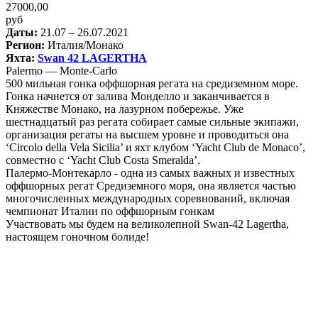
27000,00
руб
Даты:
21.07 – 26.07.2021
Регион:
Италия/Монако
Яхта:
Swan 42 LAGERTHA
Palermo — Monte-Carlo
500 мильная гонка оффшорная регата на средиземном море.
Гонка начнется от залива Монделло и заканчивается в
Княжестве Монако, на лазурном побережье. Уже
шестнадцатый раз регата собирает самые сильные экипажи,
организация регаты на высшем уровне и проводиться она
‘Circolo della Vela Sicilia’ и яхт клубом ‘Yacht Club de Monaco’,
совместно с ‘Yacht Club Costa Smeralda’.
Палермо-Монтекарло - одна из самых важных и известных
оффшорных регат Средиземного моря, она является частью
многочисленных международных соревнований, включая
чемпионат Италии по оффшорным гонкам
Участвовать мы будем на великолепной Swan-42 Lagertha,
настоящем гоночном болиде!