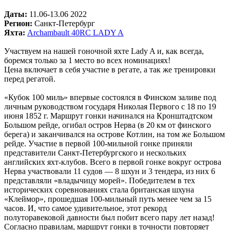
Даты:
11.06-13.06 2022
Регион:
Санкт-Петербург
Яхта:
Archambault 40RC LADY A
Участвуем на нашей гоночной яхте Lady A и, как всегда,
боремся только за 1 место во всех номинациях!
Цена включает в себя участие в регате, а так же тренировки
перед регатой.
«Кубок 100 миль» впервые состоялся в Финском заливе под
личным руководством государя Николая Первого с 18 по 19
июня 1852 г. Маршрут гонки начинался на Кронштадтском
Большом рейде, огибал остров Нерва (в 20 км от финского
берега) и заканчивался на острове Котлин, на том же Большом
рейде. Участие в первой 100-мильной гонке приняли
представители Санкт-Петербургского и нескольких
английских яхт-клубов. Всего в первой гонке вокруг острова
Нерва участвовали 11 судов — 8 шхун и 3 тендера, из них 6
представляли «владычицу морей». Победителем в тех
исторических соревнованиях стала британская шхуна
«Клеймор», прошедшая 100-мильный путь менее чем за 15
часов. И, что самое удивительное, этот рекорд
полуторавековой давности был побит всего пару лет назад!
Согласно правилам, маршрут гонки в точности повторяет