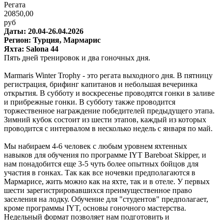
Регата
20850,00
руб
Даты: 20.04-26.04.2026
Регион: Турция, Мармарис
Яхта: Salona 44
Пять дней тренировок и два гоночных дня.
Marmaris Winter Trophy - это регата выходного дня. В пятницу
регистрация, брифинг капитанов и небольшая вечеринка
открытия. В субботу и воскресенье проводятся гонки в заливе
и прибрежные гонки. В субботу также проводится
торжественное награждение победителей предыдущего этапа.
Зимний кубок состоит из шести этапов, каждый из которых
проводится с интервалом в несколько недель с января по май.
Мы набираем 4-6 человек с любым уровнем яхтенных
навыков для обучения по программе IYT Bareboat Skipper, и
нам понадобится еще 3-5 чуть более опытных бойцов для
участия в гонках. Так как все ночевки предполагаются в
Мармарисе, жить можно как на яхте, так и в отеле. У первых
шести зарегистрировавшихся преимущественное право
заселения на лодку. Обучение для "студентов" предполагает,
кроме программы IYT, основы гоночного мастерства.
Недельный формат позволяет нам подготовить и