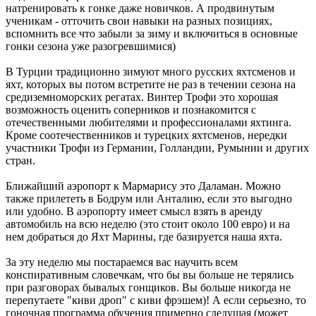
натренировать к гонке даже новичков. А продвинутым
ученикам - отточить свои навыки на разных позициях,
вспомнить все что забыли за зиму и включиться в основные
гонки сезона уже разогревшимися)
В Турции традиционно зимуют много русских яхтсменов и
яхт, которых вы потом встретите не раз в течении сезона на
средиземноморских регатах. Винтер Трофи это хорошая
возможность оценить соперников и познакомится с
отечественными любителями и профессионалами яхтинга.
Кроме соотечественников и турецких яхтсменов, нередки
участники Трофи из Германии, Голландии, Румынии и других
стран.
Ближайший аэропорт к Мармарису это Даламан. Можно
также прилететь в Бодрум или Анталию, если это выгодно
или удобно. В аэропорту имеет смысл взять в аренду
автомобиль на всю неделю (это стоит около 100 евро) и на
нем добраться до Яхт Марины, где базируется наша яхта.
За эту неделю мы постараемся вас научить всем
конспиративным словечкам, что бы вы больше не терялись
при разговорах бывалых гонщиков. Вы больше никогда не
перепутаете "киви дроп" с киви фрэшем)! А если серьезно, то
гоночная программа обучения примерно следущая (может