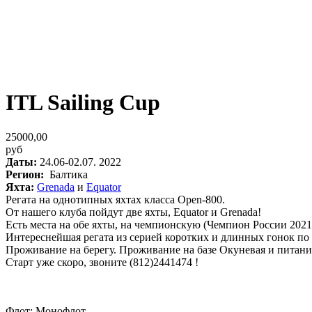
ITL Sailing Cup
25000,00
руб
Даты:
24.06-02.07. 2022
Регион:
Балтика
Яхта:
Grenada
и
Equator
Регата на однотипных яхтах класса Open-800.
От нашего клуба пойдут две яхты, Equator и Grenada!
Есть места на обе яхты, на чемпионскую (Чемпион России 2021)
Интереснейшая регата из серией коротких и длинных гонок по 
Проживание на берегу. Проживание на базе Окуневая и питание
Старт уже скоро, звоните (812)2441474 !
Флот: Монофлот