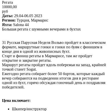
Регата
10000,00
руб
Даты:
29.04-06.05 2023
Регион:
Турция, Мармарис
Яхта:
Salona 44
Большая регата с шумными вечерами в бухтах
31 Русская Парусная Неделя Вольво пройдет в классическом
формате, маршрутные гонки и гонки по буям с финишем в
конце дня в одной из живописных бухт.
Старт и финиш регаты в Мармарисе, там же пройдет
открытие и закрытие регаты.
Маршрут регаты пройдет вдоль побережья на запад, крайней
точкой станет Sogut.
Ежегодно регата собирает более 50 бортов, которые каждый
вечер собираются на подведении итогов дня в ресторане
одной из бухт, горячо обсуждая гоночный день и поздравляя
победителей.
Цена включает:
Шкипер/инструктор