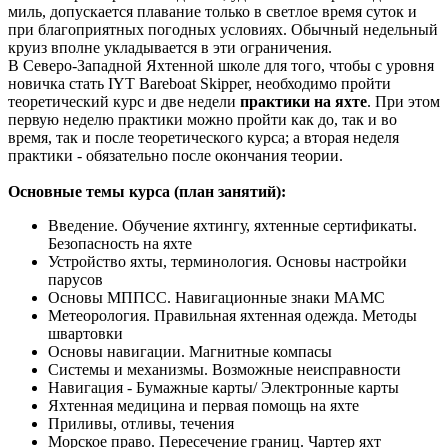
миль, допускается плавание только в светлое время суток и
при благоприятных погодных условиях. Обычный недельный
круиз вполне укладывается в эти ограничения.
В Северо-Западной Яхтенной школе для того, чтобы с уровня
новичка стать IYT Bareboat Skipper, необходимо пройти
теоретический курс и две недели
практики на яхте
. При этом
первую неделю практики можно пройти как до, так и во
время, так и после теоретического курса; а вторая неделя
практики - обязательно после окончания теории.
Основные темы курса (план занятий):
Введение. Обучение яхтингу, яхтенные сертификаты.
Безопасность на яхте
Устройство яхты, терминология. Основы настройки
парусов
Основы МППСС. Навигационные знаки МАМС
Метеорология. Правильная яхтенная одежда. Методы
швартовки
Основы навигации. Магнитные компасы
Системы и механизмы. Возможные неисправности
Навигация - Бумажные карты/ Электронные карты
Яхтенная медицина и первая помощь на яхте
Приливы, отливы, течения
Морское право. Пересечение границ. Чартер яхт