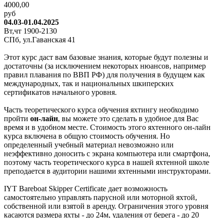
4000,00
руб
04.03-01.04.2025
Вт,чт 1900-2130
СПб, ул.Гаванская 41
Этот курс даст вам базовые знания, которые будут полезны и
достаточны (за исключением некоторых нюансов, например
правил плавания по ВВП РФ) для получения в будущем как
международных, так и национальных шкиперских
сертификатов начального уровня.
Часть теоретического курса обучения яхтингу необходимо
пройти
он-лайн
, вы можете это сделать в удобное для Вас
время и в удобном месте. Стоимость этого яхтенного он-лайн
курса включена в общую стоимость обучения. Но
определенный учебный материал невозможно или
неэффективно доносить с экрана компьютера или смартфона,
поэтому часть теоретического курса в нашей яхтенной школе
преподается в аудитории нашими яхтенными инструкторами.
IYT Bareboat Skipper Certificate дает возможность
самостоятельно управлять парусной или моторной яхтой,
собственной или взятой в аренду. Ограничения этого уровня
касаются размера яхты - до 24м, удаления от берега - до 20