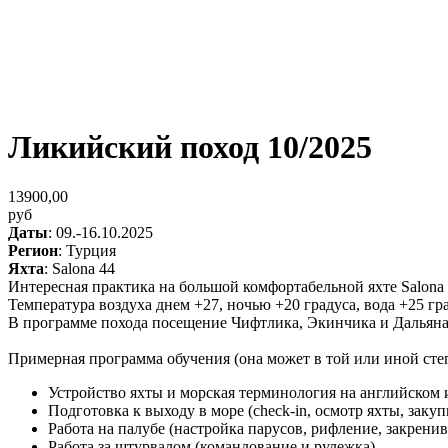
Ликийский поход 10/2025
13900,00
руб
Даты
: 09.-16.10.2025
Регион
: Турция
Яхта
: Salona 44
Интересная практика на большой комфортабельной яхте Salona
Температура воздуха днем +27, ночью +20 градуса, вода +25 гра
В программе похода посещение Чифтлика, Экинчика и Дальяна,
Примерная программа обучения (она может в той или иной степе
Устройство яхты и морская терминология на английском 
Подготовка к выходу в море (check-in, осмотр яхты, заку
Работа на палубе (настройка парусов, рифление, закрени
Работа за штурвалом (командование и рулежка)