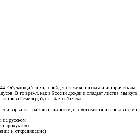
 44. Обучающий поход пройдет по живописным и историческим м
дусов. В то время, как в России дожди и опадает листва, мы купа
 острова Гемилер, бухты Фетье/Гечека.
ни варьироваться по сложности, в зависимости от состава экипа
и на русском
пка продуктов)
вание и откренивание)