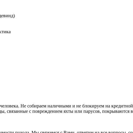
девинд)
ктика
о с человека. Не собираем наличными и не блокируем на кредитно
ды, связанные с повреждением яхты или парусов, покрываются в
имости похода. Мы свяжемся с Вами, ответим на все вопросы, с