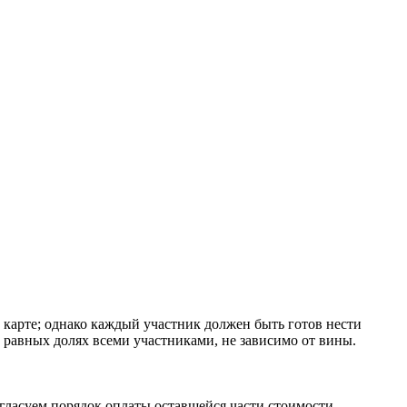
й карте; однако каждый участник должен быть готов нести
 равных долях всеми участниками, не зависимо от вины.
огласуем порядок оплаты оставшейся части стоимости.