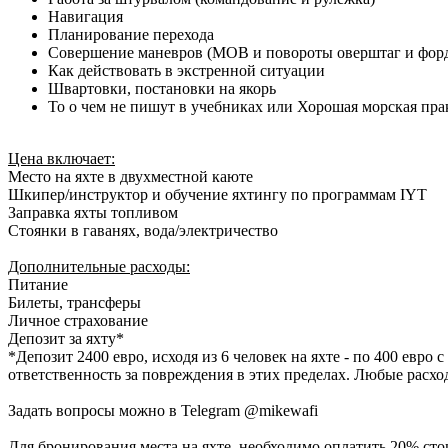
Навигация
Планирование перехода
Совершение маневров (MOB и повороты оверштаг и фор
Как действовать в экстренной ситуации
Швартовки, постановки на якорь
То о чем не пишут в учебниках или Хорошая морская пра
Цена включает:
Место на яхте в двухместной каюте
Шкипер/инструктор и обучение яхтингу по программам IYT
Заправка яхты топливом
Стоянки в гаванях, вода/электричество
Дополнительные расходы:
Питание
Билеты, трансферы
Личное страхование
Депозит за яхту*
*Депозит 2400 евро, исходя из 6 человек на яхте - по 400 евр
ответственность за повреждения в этих пределах. Любые расхо
Задать вопросы можно в Telegram @mikewafi
Для бронирования места на яхте, необходимо оплатить 20% сто