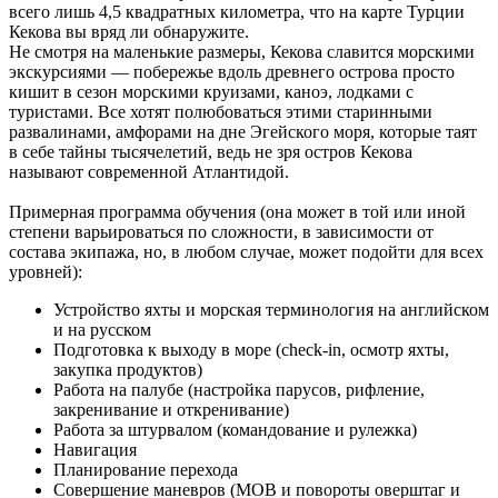
всего лишь 4,5 квадратных километра, что на карте Турции
Кекова вы вряд ли обнаружите.
Не смотря на маленькие размеры, Кекова славится морскими
экскурсиями — побережье вдоль древнего острова просто
кишит в сезон морскими круизами, каноэ, лодками с
туристами. Все хотят полюбоваться этими старинными
развалинами, амфорами на дне Эгейского моря, которые таят
в себе тайны тысячелетий, ведь не зря остров Кекова
называют современной Атлантидой.
Примерная программа обучения (она может в той или иной
степени варьироваться по сложности, в зависимости от
состава экипажа, но, в любом случае, может подойти для всех
уровней):
Устройство яхты и морская терминология на английском
и на русском
Подготовка к выходу в море (check-in, осмотр яхты,
закупка продуктов)
Работа на палубе (настройка парусов, рифление,
закренивание и откренивание)
Работа за штурвалом (командование и рулежка)
Навигация
Планирование перехода
Совершение маневров (MOB и повороты оверштаг и