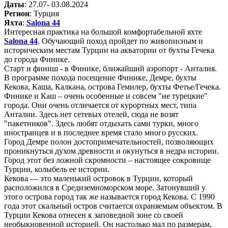
Даты
: 27.07- 03.08.2024
Регион
: Турция
Яхта
:
Salona 44
Интересная практика на большой комфортабельной яхте
Salona 44
. Обучающий поход пройдет по живописным и
историческим местам Турции на акватории от бухты Гечека
до города Финике.
Старт и финиш - в Финике, ближайший аэропорт - Анталия.
В программе похода посещение Финике, Демре, бухты
Кекова, Каша, Калкана, острова Гемилер, бухты Фетье/Гечека.
Финике и Каш – очень особенные и совсем "не турецкие"
города. Они очень отличается от курортных мест, типа
Анталии. Здесь нет сетевых отелей, сюда не возят
"пакетников". Здесь любят отдыхать сами турки, много
иностранцев и в последнее время стало много русских.
Город Демре полон достопримечательностей, позволяющих
проникнуться духом древности и окунуться в недра истории.
Город этот без ложной скромности – настоящее сокровище
Турции, колыбель ее истории.
Кекова — это маленький островок в Турции, который
расположился в Средиземноморском море. Затонувший у
этого острова город так же называется город Кекова. С 1990
года этот скальный остров считается охраняемым объектом. В
Турции Кекова отнесен к заповедной зоне со своей
необыкновенной историей. Он настолько мал по размерам,