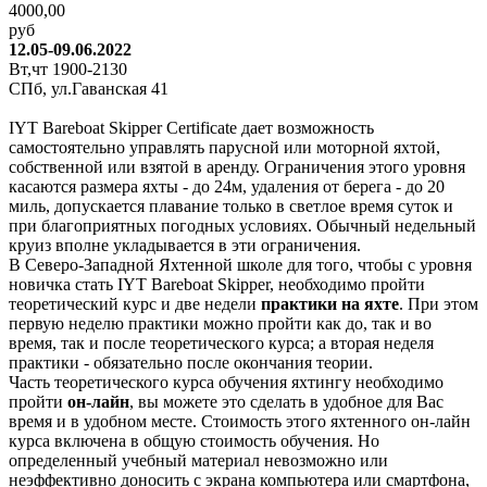
4000,00
руб
12.05-09.06.2022
Вт,чт 1900-2130
СПб, ул.Гаванская 41
IYT Bareboat Skipper Certificate дает возможность
самостоятельно управлять парусной или моторной яхтой,
собственной или взятой в аренду. Ограничения этого уровня
касаются размера яхты - до 24м, удаления от берега - до 20
миль, допускается плавание только в светлое время суток и
при благоприятных погодных условиях. Обычный недельный
круиз вполне укладывается в эти ограничения.
В Северо-Западной Яхтенной школе для того, чтобы с уровня
новичка стать IYT Bareboat Skipper, необходимо пройти
теоретический курс и две недели
практики на яхте
. При этом
первую неделю практики можно пройти как до, так и во
время, так и после теоретического курса; а вторая неделя
практики - обязательно после окончания теории.
Часть теоретического курса обучения яхтингу необходимо
пройти
он-лайн
, вы можете это сделать в удобное для Вас
время и в удобном месте. Стоимость этого яхтенного он-лайн
курса включена в общую стоимость обучения. Но
определенный учебный материал невозможно или
неэффективно доносить с экрана компьютера или смартфона,