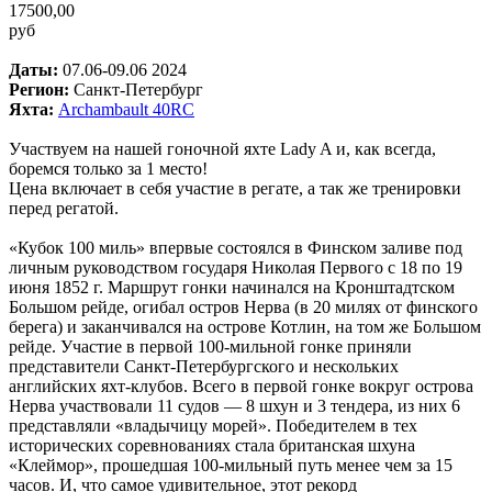
17500,00
руб
Даты:
07.06-09.06 2024
Регион:
Санкт-Петербург
Яхта:
Archambault 40RC
Участвуем на нашей гоночной яхте Lady A и, как всегда,
боремся только за 1 место!
Цена включает в себя участие в регате, а так же тренировки
перед регатой.
«Кубок 100 миль» впервые состоялся в Финском заливе под
личным руководством государя Николая Первого с 18 по 19
июня 1852 г. Маршрут гонки начинался на Кронштадтском
Большом рейде, огибал остров Нерва (в 20 милях от финского
берега) и заканчивался на острове Котлин, на том же Большом
рейде. Участие в первой 100-мильной гонке приняли
представители Санкт-Петербургского и нескольких
английских яхт-клубов. Всего в первой гонке вокруг острова
Нерва участвовали 11 судов — 8 шхун и 3 тендера, из них 6
представляли «владычицу морей». Победителем в тех
исторических соревнованиях стала британская шхуна
«Клеймор», прошедшая 100-мильный путь менее чем за 15
часов. И, что самое удивительное, этот рекорд