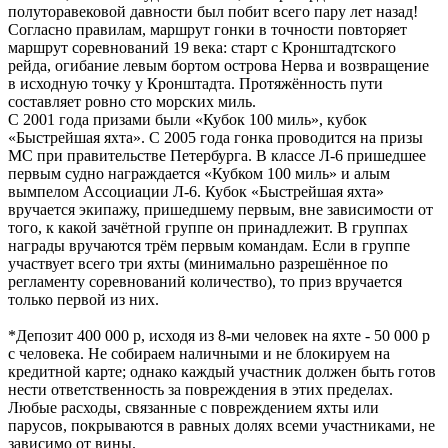
полуторавековой давности был побит всего пару лет назад!
Согласно правилам, маршрут гонки в точности повторяет
маршрут соревнований 19 века: старт с Кронштадтского
рейда, огибание левым бортом острова Нерва и возвращение
в исходную точку у Кронштадта. Протяжённость пути
составляет ровно сто морских миль.
С 2001 года призами были «Кубок 100 миль», кубок
«Быстрейшая яхта». С 2005 года гонка проводится на призы
МС при правительстве Петербурга. В классе Л-6 пришедшее
первым судно награждается «Кубком 100 миль» и алым
вымпелом Ассоциации Л-6. Кубок «Быстрейшая яхта»
вручается экипажу, пришедшему первым, вне зависимости от
того, к какой зачётной группе он принадлежит. В группах
награды вручаются трём первым командам. Если в группе
участвует всего три яхты (минимально разрешённое по
регламенту соревнований количество), то приз вручается
только первой из них.
*Депозит 400 000 р, исходя из 8-ми человек на яхте - 50 000 р
с человека. Не собираем наличными и не блокируем на
кредитной карте; однако каждый участник должен быть готов
нести ответственность за повреждения в этих пределах.
Любые расходы, связанные с повреждением яхты или
парусов, покрываются в равных долях всеми участниками, не
зависимо от вины.