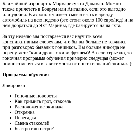
Ближайший аэропорт к Мармарису это Даламан. Можно
также прилететь в Бодрум или Анталию, если это выгодно
или удобно. В аэропорту имеет смысл взять в аренду
автомобиль на всю неделю (это стоит около 100 евро/нед) и на
нем добраться до Яхт Марины, где базируется наша яхта.
За эту неделю мы постараемся вас научить всем
конспиративным словечкам, что бы вы больше не терялись
при разговорах бывалых гонщиков. Вы больше никогда не
перепутаете "киви дроп" с киви фрэшем)! А если серьезно, то
гоночная программа обучения примерно следущая (может
немного меняться в зависимости от опыта и знаний экипажа):
Программа обучения
Лавировка
Гоночные повороты
Как тримить грот, стаксель
Расположение экипажа
Откренка
Пересадка
Смена стакселей
Быстро или остро?