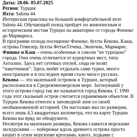
Даты
:
28.06- 05.07.2025
Регион
: Турция
Яхта
: Salona 44
Интересная практика на большой комфортабельной яхте
Salona 44. Обучающий поход пройдет по живописным и
историческим местам Турции на акватории от города Финике
до Мармариса.
В программе похода посещение Финике, бухты Кекова, Каша,
острова Гемилер, бухты Фетье/Гечека, Экинчик, Мармарис.
Финике и Каш
– очень особенные и совсем "не турецкие"
города. Они очень отличается от курортных мест, типа
Анталии. Здесь нет сетевых отелей, сюда не возят
"пакетников". Здесь любят отдыхать сами турки, много
иностранцев и в последнее время стало много русских.
Кекова
— это маленький островок в Турции, который
расположился в Средиземноморском море. Затонувший у
этого острова город так же называется город Кекова. С 1990
года этот скальный остров считается охраняемым объектом. В
Турции Кекова отнесен к заповедной зоне со своей
необыкновенной историей. Он настолько мал по размерам,
всего лишь 4,5 квадратных километра, что на карте Турции
Кекова вы вряд ли обнаружите.
Несмотря на маленькие размеры, Кекова славится морскими
экскурсиями — побережье вдоль древнего острова просто
кишит в сезон морскими круизами, каноэ, лодками с