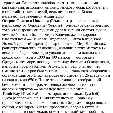
туристами. Все хотят полюбоваться этими старинными
развалинами, амфорами на дне Эгейского моря, которые таят
в себе тайны тысячелетий, ведь не зря остров Кекова
называют современной Атлантидой.
Остров Святого Николая (Гемилер)
, расположенный
неподалеку от Олюдениз (Фетхие) – очередное свидетельство
того, что с древними руинами дела в Турции обстоят лучше,
чем где бы то ни было в мире. Конечно же, он хорошо
известен всем — Николай Чудотворец, Санта Клаус, баба
Ноэль (турецкий вариант) — архиепископ Мир Ликийских,
раннехристианский священник, живший в этих местах в IV
веке нашей эры. Еще одно упоминание о нем нашлось на
крохотном — всего 1000 на 400 метров — островке в
Средиземном море, посередине между Фетхие и Олюденизом,
напротив поселка Каякёй. Археологи предполагают, что
именно этот остров был местом первоначального захоронения
останков Святого Николая после его смерти в 326 г., где они и
находились до 650 г. После чего останки из соображений
безопасности — остров частенько оказывался на пути
арабских пиратов — были перенесены в г.Миры.
Tomb Bay
(Томб Бэй, в некоторых источниках Тум Бэй).
Бухта расположена в 13 милях от Фетхие. Tomb Bay
привлекает яхтсменов живописными берегами, поросшими
сосной, олеандром, чистой прозрачной водой в бухте, а
поднявшись в гору, можно осмотреть ликийские гробницы,