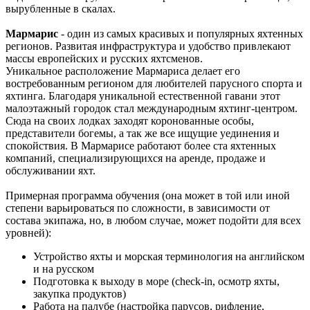
вырубленные в скалах.
Мармарис
- один из самых красивых и популярных яхтенных
регионов. Развитая инфраструктура и удобство привлекают
массы европейских и русских яхтсменов.
Уникальное расположение Мармариса делает его
востребованным регионом для любителей парусного спорта и
яхтинга. Благодаря уникальной естественной гавани этот
малоэтажный городок стал международным яхтинг-центром.
Сюда на своих лодках заходят коронованные особы,
представители богемы, а так же все ищущие уединения и
спокойствия. В Мармарисе работают более ста яхтенных
компаний, специализирующихся на аренде, продаже и
обслуживании яхт.
Примерная программа обучения (она может в той или иной
степени варьироваться по сложности, в зависимости от
состава экипажа, но, в любом случае, может подойти для всех
уровней):
Устройство яхты и морская терминология на английском
и на русском
Подготовка к выходу в море (check-in, осмотр яхты,
закупка продуктов)
Работа на палубе (настройка парусов, рифление,