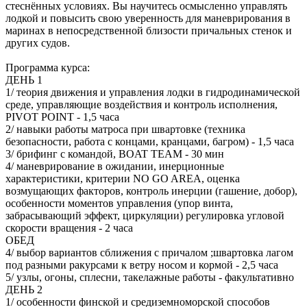
стеснённых условиях. Вы научитесь осмысленно управлять
лодкой и повысить свою уверенность для маневрирования в
маринах в непосредственной близости причальных стенок и
других судов.
Программа курса:
ДЕНЬ 1
1/ теория движения и управления лодки в гидродинамической
среде, управляющие воздействия и контроль исполнения,
PIVOT POINT - 1,5 часа
2/ навыки работы матроса при швартовке (техника
безопасности, работа с концами, кранцами, багром) - 1,5 часа
3/ брифинг с командой, BOAT TEAM - 30 мин
4/ маневрирование в ожидании, инерционные
характеристики, критерии NO GO AREA, оценка
возмущающих факторов, контроль инерции (гашение, добор),
особенности моментов управления (упор винта,
забрасывающий эффект, циркуляции) регулировка угловой
скорости вращения - 2 часа
ОБЕД
4/ выбор вариантов сближения с причалом ;швартовка лагом
под разными ракурсами к ветру носом и кормой - 2,5 часа
5/ узлы, огоны, сплесни, такелажные работы - факультативно
ДЕНЬ 2
1/ особенности финской и средиземноморской способов