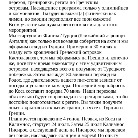
переход, тренировки, регата по Греческим
островам. Насыщеннее программа только у олимпийцев
и космонавтов. Ты будешь выжат(а) физически как
лимон, но эмоции переполнят все твои емкости!
Всем участникам нужна шенгенская виза для этого
мероприятия!
Мы стартуем из Финике/Турция (ближайший аэропорт
Анталия) как только вся команда соберется на яхте и мы
оформим отход из Турции. Примерно в 30 милях к
западу есть крошечный Греческий островок
Кастоларизон, там мы оформимся на Грецию и, конечно
же, посвятим время знакомству с этим удивительным
островом, находящемся всего в полумиле от Турецкого
побережья. Затем нас ждет 80-мильный переход на
Родос, где длительность нашего пит-стопа зависит от
погоды и усталости команды. Последний марш-бросок
до Коса составит порядка 70 миль. Наши переходы
обязательно будут сопровождаться тренировками, чтобы
достойно подготовиться к регате. Вы также получите
опыт закрытия и открытия границ на яхте в Турции и
Греции.
Планируется проведение 4 гонок. Первая, из Коса на
Калимнос, стартует 24 июля. Затем 25 июля Калимнос-
Нисирос, а следующий день на Нисиросе мы проведем
без гонок, наслаждаясь солнцем и морем! По опыту