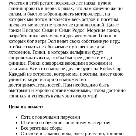
участия в этой регате несколько лет назад, нужно
финишировать в первых рядах, что нам конечно же по
силам, и быстро забронировать мотороллеры, на
которых мы потом исколесим весь остров и посетим
прекрасные места не тронутые цивилизацией. Далее
гонки Нисирос-Сими и Сими-Родос. Морские гонки,
разработанные яхтсменами для яхтсменов. Гонки, в
которых бог ветра Эол ведет свою собственную игру,
чтобы создать незабываемое путешествие для
яхтсменов. Гонки, в которых дельфины будут
сопровождать яхты, чтобы быстрее довести их до
финиша. Гонки с завораживающими восходами и
закатами. Все это и многое другое будет на Rodos Cup.
Каждый из островов, которые мы посетим, имеет свою
удивительную историю и множество
достопримечательностей. Нам необходимо быть
быстрыми и хорошо организованными, чтобы достойно
гоняться и успевать культурно отдохнуть)!
Цена включает:
Яхта с гоночными парусами
Шкипер и обучение гоночному мастерству
Все регатные сборы
Стоянки в гаванях, вода, электричество, топливо