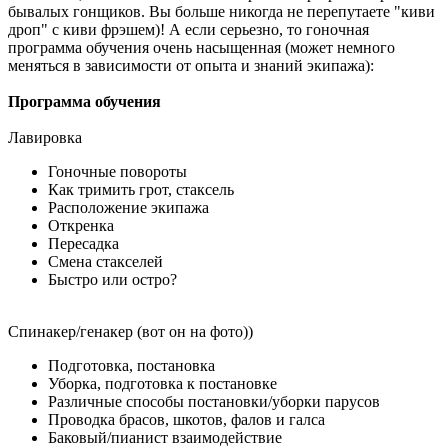
бывалых гонщиков. Вы больше никогда не перепутаете "киви
дроп" с киви фрэшем)! А если серьезно, то гоночная
программа обучения очень насыщенная (может немного
меняться в зависимости от опыта и знаний экипажа):
Программа обучения
Лавировка
Гоночные повороты
Как тримить грот, стаксель
Расположение экипажа
Откренка
Пересадка
Смена стакселей
Быстро или остро?
Спинакер/генакер (вот он на фото))
Подготовка, постановка
Уборка, подготовка к постановке
Различные способы постановки/уборки парусов
Проводка брасов, шкотов, фалов и галса
Баковый/пианист взаимодействие