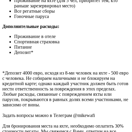
Проживание на яхте (для 5 чел, приоритет тем, кто
раньше зарезервировал место)
Все регатные сборы
Гоночные паруса
Дополнительные расходы:
Проживание в отеле
Спортивная страховка
Питание
Депозит*
*Депозит 4000 евро, исходя из 8-ми человек на яхте - 500 евро
с человека. Не собираем наличными и не блокируем на
кредитной карте; однако каждый участник должен быть готов
нести ответственность за повреждения в этих пределах.
Любые расходы, связанные с повреждением яхты или
парусов, покрываются в равных долях всеми участниками, не
зависимо от вины.
Задать вопросы можно в Телеграм @mikewafi
Для бронирования места на яхте, необходимо оплатить 30%
стоимости регаты. Мы свяжемся с Вами, ответим на все