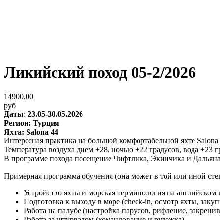
Ликийский поход 05-2/2026
14900,00
руб
Даты
:
23.05-30.05.2026
Регион: Турция
Яхта: Salona 44
Интересная практика на большой комфортабельной яхте Salona
Температура воздуха днем +28, ночью +22 градусов, вода +23 гр
В программе похода посещение Чифтлика, Экинчика и Дальяна,
Примерная программа обучения (она может в той или иной степе
Устройство яхты и морская терминология на английском 
Подготовка к выходу в море (check-in, осмотр яхты, заку
Работа на палубе (настройка парусов, рифление, закрени
Работа за штурвалом (командование и рулежка)