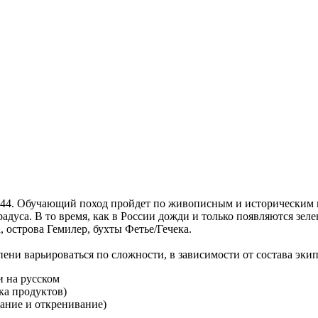
 44. Обучающий поход пройдет по живописным и историческим м
адуса. В то время, как в России дожди и только появляются зеле
 острова Гемилер, бухты Фетье/Гечека.
ни варьироваться по сложности, в зависимости от состава экипа
и на русском
пка продуктов)
вание и откренивание)