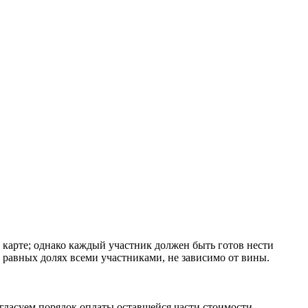
й карте; однако каждый участник должен быть готов нести
 равных долях всеми участниками, не зависимо от вины.
огласуем порядок оплаты оставшейся части стоимости.