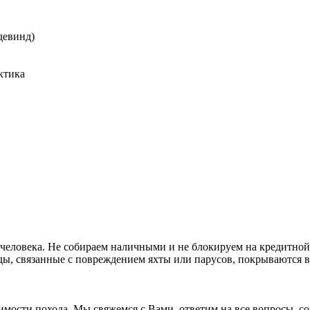
девинд)
ктика
о с человека. Не собираем наличными и не блокируем на кредитно
ды, связанные с повреждением яхты или парусов, покрываются в
имости похода. Мы свяжемся с Вами, ответим на все вопросы, с