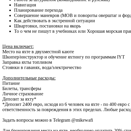
Навигация
Планирование перехода
Совершение маневров (MOB и повороты оверштаг и фор
Как действовать в экстренной ситуации
Швартовки, постановки на якорь
То о чем не пишут в учебниках или Хорошая морская пра
Цена включает:
Место на яхте в двухместной каюте
Шкипер/инструктор и обучение яхтингу по программам IYT
Заправка яхты топливом
Стоянки в гаванях, вода/электричество
Дополнительные расходы:
Питание
Билеты, трансферы
Личное страхование
Депозит за яхту*
*Депозит 2400 евро, исходя из 6 человек на яхте - по 400 евр
ответственность за повреждения в этих пределах. Любые расхо
Задать вопросы можно в Telegram @mikewafi
Для бронирования места на яхте, необходимо оплатить 20% сто