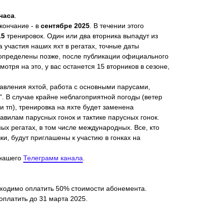
 часа
.
окончание - в
сентябре
2025
. В течении этого
15
тренировок. Один или два вторника выпадут из
а участия наших яхт в регатах, точные даты
 определены позже, после публикации официального
отря на это, у вас останется 15 вторников в сезоне,
авления яхтой, работа с основными парусами,
". В случае крайне неблагоприятной погоды (ветер
и тп), тренировка на яхте будет заменена
авилам парусных гонок и тактике парусных гонок.
ых регатах, в том числе международных. Все, кто
и, будут приглашены к участию в гонках на
 нашего
Телеграмм канала
.
ходимо оплатить 50% стоимости абонемента.
платить до 31 марта 2025.