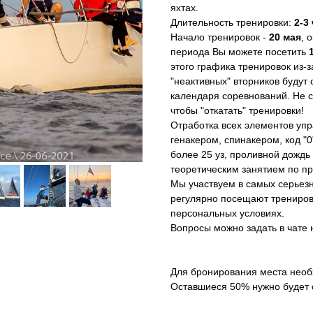
яхтах.
Длительность тренировки:
2-3
Начало тренировок -
20 мая
, 
периода Вы можете посетить
этого графика тренировок из-з
"неактивных" вторников будут
календаря соревнований. Не см
чтобы "откатать" тренировки!
Отработка всех элементов упр
генакером, спинакером, код "0
более 25 уз, проливной дождь 
теоретическим занятием по пр
Мы участвуем в самых серьезн
регулярно посещают тренировк
персональных условиях.
Вопросы можно задать в чате
Для бронирования места необ
Оставшиеся 50% нужно будет о